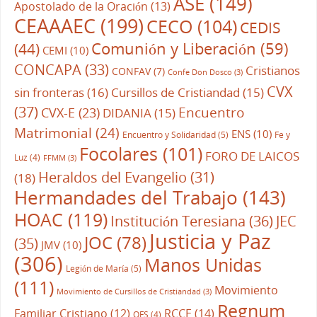
ASE
(149)
Apostolado de la Oración
(13)
CEAAAEC
(199)
CECO
(104)
CEDIS
Comunión y Liberación
(59)
(44)
CEMI
(10)
CONCAPA
(33)
Cristianos
CONFAV
(7)
Confe Don Dosco
(3)
CVX
sin fronteras
(16)
Cursillos de Cristiandad
(15)
(37)
CVX-E
(23)
Encuentro
DIDANIA
(15)
Matrimonial
(24)
ENS
(10)
Encuentro y Solidaridad
(5)
Fe y
Focolares
(101)
FORO DE LAICOS
Luz
(4)
FFMM
(3)
Heraldos del Evangelio
(31)
(18)
Hermandades del Trabajo
(143)
HOAC
(119)
Institución Teresiana
(36)
JEC
Justicia y Paz
JOC
(78)
(35)
JMV
(10)
(306)
Manos Unidas
Legión de María
(5)
(111)
Movimiento
Movimiento de Cursillos de Cristiandad
(3)
Regnum
RCCE
(14)
Familiar Cristiano
(12)
OFS
(4)