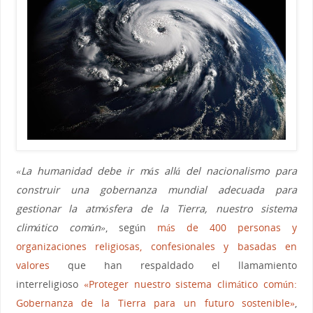
«La humanidad debe ir más allá del nacionalismo para
construir una gobernanza mundial adecuada para
gestionar la atmósfera de la Tierra, nuestro sistema
climático común»
, según
más de 400 personas y
organizaciones religiosas, confesionales y basadas en
valores
que han respaldado el llamamiento
interreligioso
«Proteger nuestro sistema climático común:
Gobernanza de la Tierra para un futuro sostenible»
,