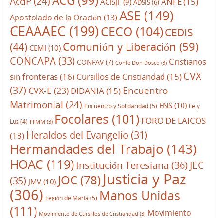
ACG
(99)
AcdP
(24)
ANFE
(15)
ACISJF
(9)
ADSIS
(6)
ASE
(149)
Apostolado de la Oración
(13)
CEAAAEC
(199)
CECO
(104)
CEDIS
Comunión y Liberación
(59)
(44)
CEMI
(10)
CONCAPA
(33)
Cristianos
CONFAV
(7)
Confe Don Dosco
(3)
CVX
sin fronteras
(16)
Cursillos de Cristiandad
(15)
(37)
CVX-E
(23)
Encuentro
DIDANIA
(15)
Matrimonial
(24)
ENS
(10)
Encuentro y Solidaridad
(5)
Fe y
Focolares
(101)
FORO DE LAICOS
Luz
(4)
FFMM
(3)
Heraldos del Evangelio
(31)
(18)
Hermandades del Trabajo
(143)
HOAC
(119)
Institución Teresiana
(36)
JEC
Justicia y Paz
JOC
(78)
(35)
JMV
(10)
(306)
Manos Unidas
Legión de María
(5)
(111)
Movimiento
Movimiento de Cursillos de Cristiandad
(3)