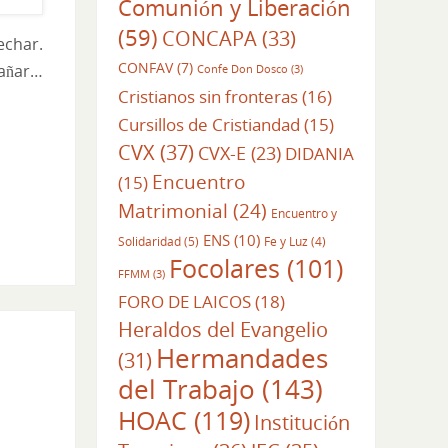
Comunión y Liberación
(59)
CONCAPA
(33)
echar.
CONFAV
(7)
pañar…
Confe Don Dosco
(3)
Cristianos sin fronteras
(16)
Cursillos de Cristiandad
(15)
CVX
(37)
CVX-E
(23)
DIDANIA
Encuentro
(15)
Matrimonial
(24)
Encuentro y
ENS
(10)
Solidaridad
(5)
Fe y Luz
(4)
Focolares
(101)
FFMM
(3)
FORO DE LAICOS
(18)
Heraldos del Evangelio
Hermandades
(31)
del Trabajo
(143)
HOAC
(119)
Institución