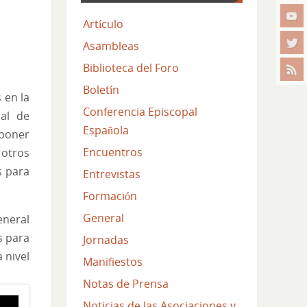
Artículo
Asambleas
Biblioteca del Foro
Boletín
 en la
Conferencia Episcopal
ral de
Española
oponer
Encuentros
 otros
s para
Entrevistas
Formación
General
eneral
s para
Jornadas
 nivel
Manifiestos
Notas de Prensa
Noticias de las Asociaciones y