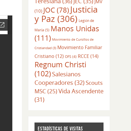
Teresiana
(36)
JEC
(35)
JMV
Justicia
JOC
(78)
(10)
y Paz
(306)
Legión de
Manos Unidas
María
(5)
(111)
Movimiento de Cursillos de
Movimiento Familiar
Cristiandad
(3)
RCCE
(14)
Cristiano
(12)
OFS
(4)
Regnum Christi
(102)
Salesianos
Cooperadores
(32)
Scouts
Vida Ascendente
MSC
(25)
(31)
ESTADÍSTICAS DE VISITAS