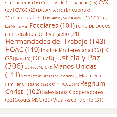
CVX
sin fronteras
(16)
Cursillos de Cristiandad
(15)
(37)
CVX-E
(23)
Encuentro
DIDANIA
(15)
Matrimonial
(24)
ENS
(10)
Encuentro y Solidaridad
(5)
Fe y
Focolares
(101)
FORO DE LAICOS
Luz
(4)
FFMM
(3)
Heraldos del Evangelio
(31)
(18)
Hermandades del Trabajo
(143)
HOAC
(119)
Institución Teresiana
(36)
JEC
Justicia y Paz
JOC
(78)
(35)
JMV
(10)
(306)
Manos Unidas
Legión de María
(5)
(111)
Movimiento
Movimiento de Cursillos de Cristiandad
(3)
Regnum
RCCE
(14)
Familiar Cristiano
(12)
OFS
(4)
Christi
(102)
Salesianos Cooperadores
(32)
Vida Ascendente
(31)
Scouts MSC
(25)