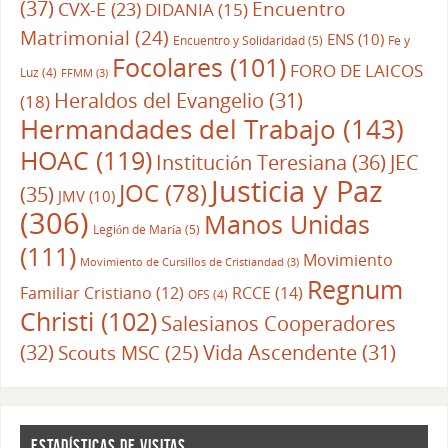
(37)
CVX-E
(23)
Encuentro
DIDANIA
(15)
Matrimonial
(24)
ENS
(10)
Encuentro y Solidaridad
(5)
Fe y
Focolares
(101)
FORO DE LAICOS
Luz
(4)
FFMM
(3)
Heraldos del Evangelio
(31)
(18)
Hermandades del Trabajo
(143)
HOAC
(119)
Institución Teresiana
(36)
JEC
Justicia y Paz
JOC
(78)
(35)
JMV
(10)
(306)
Manos Unidas
Legión de María
(5)
(111)
Movimiento
Movimiento de Cursillos de Cristiandad
(3)
Regnum
RCCE
(14)
Familiar Cristiano
(12)
OFS
(4)
Christi
(102)
Salesianos Cooperadores
(32)
Vida Ascendente
(31)
Scouts MSC
(25)
ESTADÍSTICAS DE VISITAS