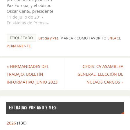
Paz Europa, y el obispo
Oscar Cantú, presidente
del Comité Episcopal de
11 de julio de 2017
Estados Unidos sobre
En «Notas de Prensa»
Justicia y Paz
Internacional, emitieron
ETIQUETADO
Justicia y Paz
.
MARCAR COMO FAVORITO
ENLACE
hoy una declaración en
la que defienden "la
PERMANENTE
.
eliminación total de las
armas nucleares". Con
el título “Desarme
«
HERMANDADES DEL
CEDIS: CV ASAMBLEA
Nuclear: La búsqueda de
TRABAJO: BOLETÍN
GENERAL: ELECCIÓN DE
la…
INFORMATIVO JUNIO 2023
NUEVOS CARGOS
»
ENTRADAS POR AÑO Y MES
2026
(130)