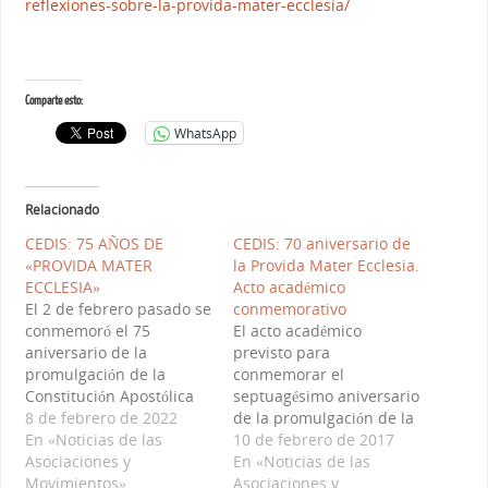
reflexiones-sobre-la-provida-
mater-ecclesia/
Comparte esto:
WhatsApp
Relacionado
CEDIS: 75 AÑOS DE
CEDIS: 70 aniversario de
«PROVIDA MATER
la Provida Mater Ecclesia.
ECCLESIA»
Acto académico
El 2 de febrero pasado se
conmemorativo
conmemoró el 75
El acto académico
aniversario de la
previsto para
promulgación de la
conmemorar el
Constitución Apostólica
septuagésimo aniversario
Provida Mater Ecclesia,
8 de febrero de 2022
de la promulgación de la
considerada como la
En «Noticias de las
Constitución Apostólica
10 de febrero de 2017
Carta Magna de los
Asociaciones y
“Provida Mater Ecclesia”,
En «Noticias de las
Institutos Seculares. Por
Movimientos»
será el día 23 de febrero
Asociaciones y