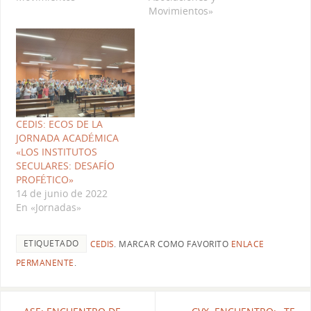
este motivo,
del 2017, en el aula
Movimientos»
compartimos este vídeo
Magana de la
presentación donde se
Universidad Pontificia de
explica qué son los
Salamanca, C/ Compañía
Institutos Seculares.
5. 12.15 - Comunicación:
https://www.youtube.co
"La novedad teológica de
m/watch?v=2lXnGQ-Eb-k
los institutos seculares…
CEDIS: ECOS DE LA
JORNADA ACADÉMICA
«LOS INSTITUTOS
SECULARES: DESAFÍO
PROFÉTICO»
14 de junio de 2022
En «Jornadas»
ETIQUETADO
CEDIS
.
MARCAR COMO FAVORITO
ENLACE
PERMANENTE
.