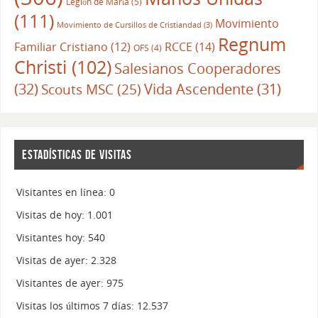
Legión de María
(5)
(111)
Movimiento
Movimiento de Cursillos de Cristiandad
(3)
Regnum
RCCE
(14)
Familiar Cristiano
(12)
OFS
(4)
Christi
(102)
Salesianos Cooperadores
(32)
Vida Ascendente
(31)
Scouts MSC
(25)
ESTADÍSTICAS DE VISITAS
Visitantes en línea:
0
Visitas de hoy:
1.001
Visitantes hoy:
540
Visitas de ayer:
2.328
Visitantes de ayer:
975
Visitas los últimos 7 días:
12.537