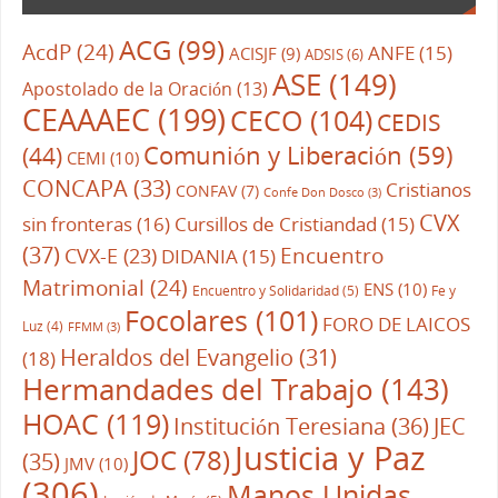
ACG
(99)
AcdP
(24)
ANFE
(15)
ACISJF
(9)
ADSIS
(6)
ASE
(149)
Apostolado de la Oración
(13)
CEAAAEC
(199)
CECO
(104)
CEDIS
Comunión y Liberación
(59)
(44)
CEMI
(10)
CONCAPA
(33)
Cristianos
CONFAV
(7)
Confe Don Dosco
(3)
CVX
sin fronteras
(16)
Cursillos de Cristiandad
(15)
(37)
CVX-E
(23)
Encuentro
DIDANIA
(15)
Matrimonial
(24)
ENS
(10)
Encuentro y Solidaridad
(5)
Fe y
Focolares
(101)
FORO DE LAICOS
Luz
(4)
FFMM
(3)
Heraldos del Evangelio
(31)
(18)
Hermandades del Trabajo
(143)
HOAC
(119)
Institución Teresiana
(36)
JEC
Justicia y Paz
JOC
(78)
(35)
JMV
(10)
(306)
Manos Unidas