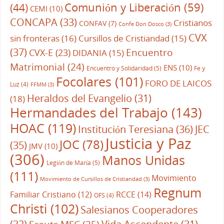
Comunión y Liberación
(59)
(44)
CEMI
(10)
CONCAPA
(33)
Cristianos
CONFAV
(7)
Confe Don Dosco
(3)
CVX
sin fronteras
(16)
Cursillos de Cristiandad
(15)
(37)
CVX-E
(23)
Encuentro
DIDANIA
(15)
Matrimonial
(24)
ENS
(10)
Encuentro y Solidaridad
(5)
Fe y
Focolares
(101)
FORO DE LAICOS
Luz
(4)
FFMM
(3)
Heraldos del Evangelio
(31)
(18)
Hermandades del Trabajo
(143)
HOAC
(119)
Institución Teresiana
(36)
JEC
Justicia y Paz
JOC
(78)
(35)
JMV
(10)
(306)
Manos Unidas
Legión de María
(5)
(111)
Movimiento
Movimiento de Cursillos de Cristiandad
(3)
Regnum
RCCE
(14)
Familiar Cristiano
(12)
OFS
(4)
Christi
(102)
Salesianos Cooperadores