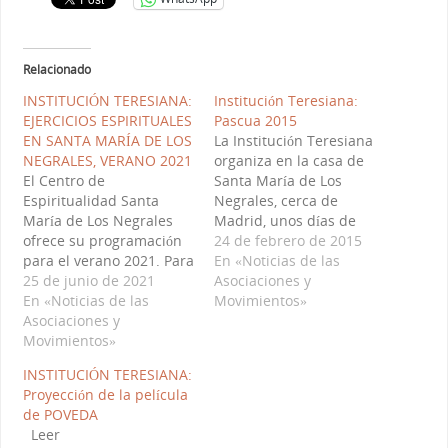
Relacionado
INSTITUCIÓN TERESIANA:
Institución Teresiana:
EJERCICIOS ESPIRITUALES
Pascua 2015
EN SANTA MARÍA DE LOS
La Institución Teresiana
NEGRALES, VERANO 2021
organiza en la casa de
El Centro de
Santa María de Los
Espiritualidad Santa
Negrales, cerca de
María de Los Negrales
Madrid, unos días de
ofrece su programación
encuentro en torno a la
24 de febrero de 2015
para el verano 2021. Para
Pascua (1-5 abril). Allí
En «Noticias de las
leer más enlazar con:
25 de junio de 2021
familias y jóvenes vivirán
Asociaciones y
https://institucionteresia
En «Noticias de las
juntos las celebraciones
Movimientos»
na.es/2021/05/10/santa-
Asociaciones y
las celebraciones propias
maria-de-los-negrales-
Movimientos»
de esos días en un
verano-2021/
ambiente de oración y
INSTITUCIÓN TERESIANA:
convivencia. Todos
Proyección de la película
aquellos…
de POVEDA
Leer