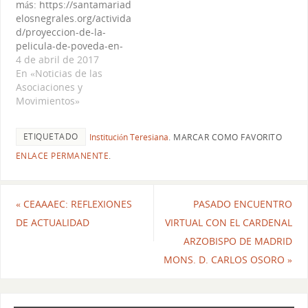
más: https://santamariad
elosnegrales.org/activida
d/proyeccion-de-la-
pelicula-de-poveda-en-
santa-maria-de-los-
4 de abril de 2017
negrales/
En «Noticias de las
Asociaciones y
Movimientos»
ETIQUETADO
Institución Teresiana
.
MARCAR COMO FAVORITO
ENLACE PERMANENTE
.
«
CEAAAEC: REFLEXIONES
PASADO ENCUENTRO
DE ACTUALIDAD
VIRTUAL CON EL CARDENAL
ARZOBISPO DE MADRID
MONS. D. CARLOS OSORO
»