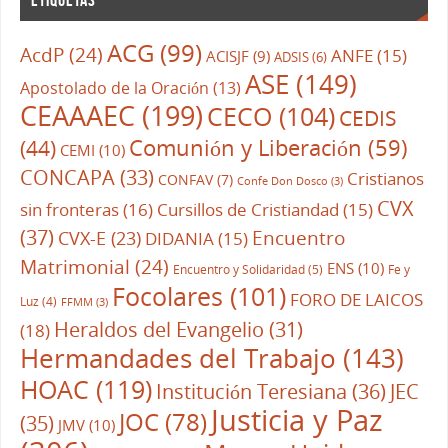
ACG
(99)
AcdP
(24)
ANFE
(15)
ACISJF
(9)
ADSIS
(6)
ASE
(149)
Apostolado de la Oración
(13)
CEAAAEC
(199)
CECO
(104)
CEDIS
Comunión y Liberación
(59)
(44)
CEMI
(10)
CONCAPA
(33)
Cristianos
CONFAV
(7)
Confe Don Dosco
(3)
CVX
sin fronteras
(16)
Cursillos de Cristiandad
(15)
(37)
CVX-E
(23)
Encuentro
DIDANIA
(15)
Matrimonial
(24)
ENS
(10)
Encuentro y Solidaridad
(5)
Fe y
Focolares
(101)
FORO DE LAICOS
Luz
(4)
FFMM
(3)
Heraldos del Evangelio
(31)
(18)
Hermandades del Trabajo
(143)
HOAC
(119)
Institución Teresiana
(36)
JEC
Justicia y Paz
JOC
(78)
(35)
JMV
(10)