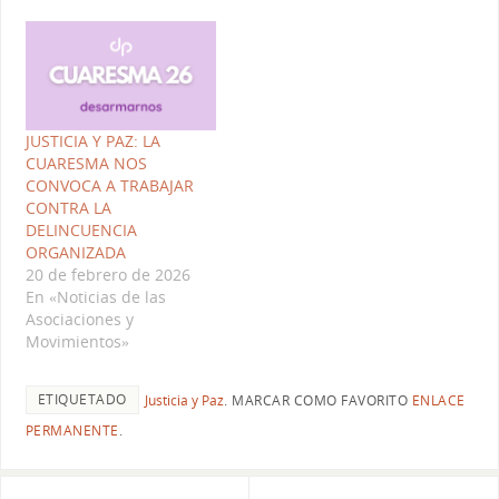
Campaña SI CUIDAS EL
PLANETA, COMBATES LA
POBREZA en torno a los
diez puntos de su
propuesta de Decálogo…
JUSTICIA Y PAZ: LA
CUARESMA NOS
CONVOCA A TRABAJAR
CONTRA LA
DELINCUENCIA
ORGANIZADA
20 de febrero de 2026
En «Noticias de las
Asociaciones y
Movimientos»
ETIQUETADO
Justicia y Paz
.
MARCAR COMO FAVORITO
ENLACE
PERMANENTE
.