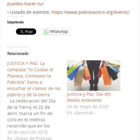
puedes-hacer-tu/
• Listado de eventos:
https://www.pobrezacero.org/events/
Comparte esto:
WhatsApp
Relacionado
JUSTICIA Y PAZ: La
campaña "Si Cuidas el
Planeta, Combates la
Pobreza” llama a
escuchar el clamor de los
Justicia y Paz: Día del
pobres y de la tierra
Medio Ambiente
La celebración del Día
28 de mayo de 2020
de la Tierra, el 22 de
En «General»
abril, marca un fin de
ciclo en el intenso
recorrido que en los
últimos dos años ha
24 de abril de 2018
venido impulsando la
En «Notas de Prensa»