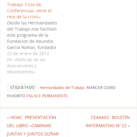
Trabajo: Ciclo de
en: El Espinar rendirá
Conferencias «Ante el
homenaje a Don Abundio
reto de la crisis»
García Román, fundador
Desde las Hermandades
de las Hermandades del
del Trabajo nos facilitan
Trabajo - MAS…
este programa de la
Fundación de Abundio
García Román, fundador
de las Hermandades.
22 de enero de 2013
Consiste en un ciclo de
En «Noticias de las
conferencias que lleva
Asociaciones y
por título "Ante el reto de
Movimientos»
la crisis" y se celebrará
los próximos 18, 19 y 20
ETIQUETADO
Hermandades del Trabajo
.
MARCAR COMO
de febrero en el Salón…
FAVORITO
ENLACE PERMANENTE
.
«
HOAC: PRESENTACIÓN
CEAAAEC: BOLETÍN
DEL LIBRO «CAMINAR
INFORMATIVO Nº 22
»
JUNTAS Y JUNTOS.SOÑAR