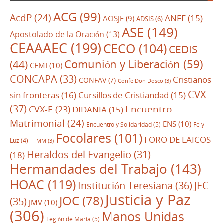
ACG
(99)
AcdP
(24)
ANFE
(15)
ACISJF
(9)
ADSIS
(6)
ASE
(149)
Apostolado de la Oración
(13)
CEAAAEC
(199)
CECO
(104)
CEDIS
Comunión y Liberación
(59)
(44)
CEMI
(10)
CONCAPA
(33)
Cristianos
CONFAV
(7)
Confe Don Dosco
(3)
CVX
sin fronteras
(16)
Cursillos de Cristiandad
(15)
(37)
CVX-E
(23)
Encuentro
DIDANIA
(15)
Matrimonial
(24)
ENS
(10)
Encuentro y Solidaridad
(5)
Fe y
Focolares
(101)
FORO DE LAICOS
Luz
(4)
FFMM
(3)
Heraldos del Evangelio
(31)
(18)
Hermandades del Trabajo
(143)
HOAC
(119)
Institución Teresiana
(36)
JEC
Justicia y Paz
JOC
(78)
(35)
JMV
(10)
(306)
Manos Unidas
Legión de María
(5)