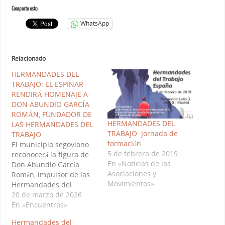
Comparte esto:
WhatsApp
Relacionado
HERMANDADES DEL
TRABAJO: EL ESPINAR
RENDIRÁ HOMENAJE A
DON ABUNDIO GARCÍA
ROMÁN, FUNDADOR DE
HERMANDADES DEL
LAS HERMANDADES DEL
TRABAJO: Jornada de
TRABAJO
formación
El municipio segoviano
5 de febrero de 2019
reconocerá la figura de
En «Noticias de las
Don Abundio García
Asociaciones y
Román, impulsor de las
Movimientos»
Hermandades del
Trabajo, en un homenaje
20 de marzo de 2026
que pone en valor su
En «Encuentros»
legado humano, social y
Hermandades del
cristiano. Seguir leyendo