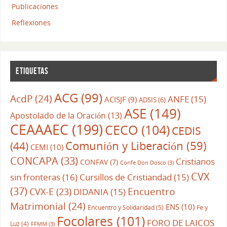
Publicaciones
Reflexiones
ETIQUETAS
ACG
(99)
AcdP
(24)
ANFE
(15)
ACISJF
(9)
ADSIS
(6)
ASE
(149)
Apostolado de la Oración
(13)
CEAAAEC
(199)
CECO
(104)
CEDIS
Comunión y Liberación
(59)
(44)
CEMI
(10)
CONCAPA
(33)
Cristianos
CONFAV
(7)
Confe Don Dosco
(3)
CVX
sin fronteras
(16)
Cursillos de Cristiandad
(15)
(37)
CVX-E
(23)
Encuentro
DIDANIA
(15)
Matrimonial
(24)
ENS
(10)
Encuentro y Solidaridad
(5)
Fe y
Focolares
(101)
FORO DE LAICOS
Luz
(4)
FFMM
(3)