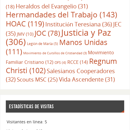
Heraldos del Evangelio
(31)
(18)
Hermandades del Trabajo
(143)
HOAC
(119)
Institución Teresiana
(36)
JEC
Justicia y Paz
JOC
(78)
(35)
JMV
(10)
(306)
Manos Unidas
Legión de María
(5)
(111)
Movimiento
Movimiento de Cursillos de Cristiandad
(3)
Regnum
RCCE
(14)
Familiar Cristiano
(12)
OFS
(4)
Christi
(102)
Salesianos Cooperadores
(32)
Vida Ascendente
(31)
Scouts MSC
(25)
ESTADÍSTICAS DE VISITAS
Visitantes en línea:
5