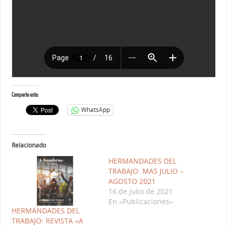
Comparte esto:
WhatsApp
Relacionado
HERMANDADES DEL
TRABAJO: MAS JULIO –
AGOSTO 2021
16 de julio de 2021
En «Publicaciones»
HERMANDADES DEL
TRABAJO: REVISTA «A