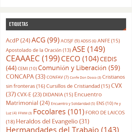
ETIQUETAS
ACG
(99)
AcdP
(24)
ANFE
(15)
ACISJF
(9)
ADSIS
(6)
ASE
(149)
Apostolado de la Oración
(13)
CEAAAEC
(199)
CECO
(104)
CEDIS
Comunión y Liberación
(59)
(44)
CEMI
(10)
CONCAPA
(33)
Cristianos
CONFAV
(7)
Confe Don Dosco
(3)
CVX
sin fronteras
(16)
Cursillos de Cristiandad
(15)
(37)
CVX-E
(23)
Encuentro
DIDANIA
(15)
Matrimonial
(24)
ENS
(10)
Encuentro y Solidaridad
(5)
Fe y
Focolares
(101)
FORO DE LAICOS
Luz
(4)
FFMM
(3)
Heraldos del Evangelio
(31)
(18)
Hermandades del Trabajo
(143)