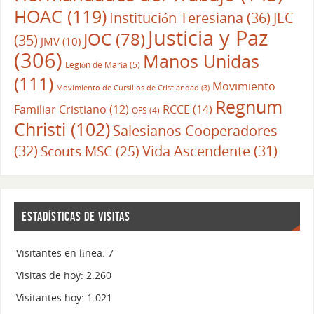
HOAC
(119)
Institución Teresiana
(36)
JEC
Justicia y Paz
JOC
(78)
(35)
JMV
(10)
(306)
Manos Unidas
Legión de María
(5)
(111)
Movimiento
Movimiento de Cursillos de Cristiandad
(3)
Regnum
RCCE
(14)
Familiar Cristiano
(12)
OFS
(4)
Christi
(102)
Salesianos Cooperadores
(32)
Vida Ascendente
(31)
Scouts MSC
(25)
ESTADÍSTICAS DE VISITAS
Visitantes en línea:
7
Visitas de hoy:
2.260
Visitantes hoy:
1.021