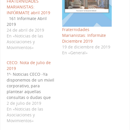
FRATERNIDADES
MARIANISTAS:
INFÓRMATE abril 2019
161 Informate Abril
2019
Fraternidades
24 de abril de 2019
Marianistas: Informáte
En «Noticias de las
Diciembre 2019
Asociaciones y
19 de diciembre de 2019
Movimientos»
En «General»
CECO: Nota de julio de
2019
1º- Noticias CECO -Ya
disponemos de un móvil
corporativo, para
plantear aquellas
consultas o dudas que
tengáis con respecto a
2 de julio de 2019
nuestra asociación. El
En «Noticias de las
teléfono es: 643 11 40 22.
Asociaciones y
-El beneficio de la rifa
Movimientos»
que CECO ha llevado a