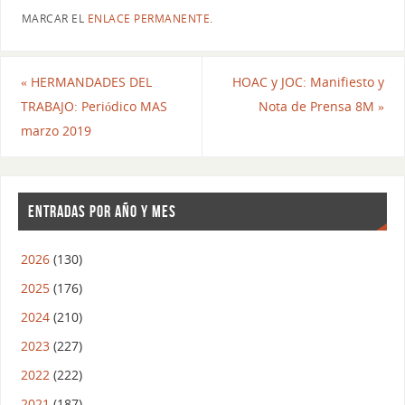
cabo este año, para
MARCAR EL
ENLACE PERMANENTE
.
recaudar fondos con el
fin de seguir…
«
HERMANDADES DEL
HOAC y JOC: Manifiesto y
TRABAJO: Periódico MAS
Nota de Prensa 8M
»
marzo 2019
ENTRADAS POR AÑO Y MES
2026
(130)
2025
(176)
2024
(210)
2023
(227)
2022
(222)
2021
(187)